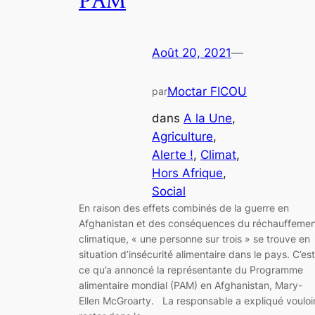
PAM
Août 20, 2021
—
Moctar FICOU
par
dans
A la Une
, 
Agriculture
, 
Alerte !
, 
Climat
, 
Hors Afrique
, 
Social
En raison des effets combinés de la guerre en
Afghanistan et des conséquences du réchauffemen
climatique, « une personne sur trois » se trouve en
situation d’insécurité alimentaire dans le pays. C’est
ce qu’a annoncé la représentante du Programme
alimentaire mondial (PAM) en Afghanistan, Mary-
Ellen McGroarty. La responsable a expliqué vouloi