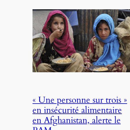
« Une personne sur trois »
en insécurité alimentaire
en Afghanistan, alerte le