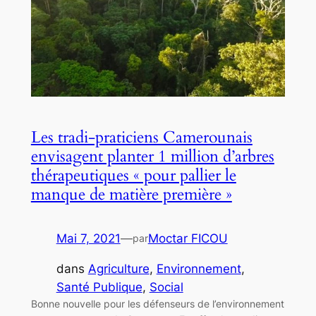
Les tradi-praticiens Camerounais
envisagent planter 1 million d’arbres
thérapeutiques « pour pallier le
manque de matière première »
Mai 7, 2021
—
Moctar FICOU
par
dans
Agriculture
, 
Environnement
, 
Santé Publique
, 
Social
Bonne nouvelle pour les défenseurs de l’environnement