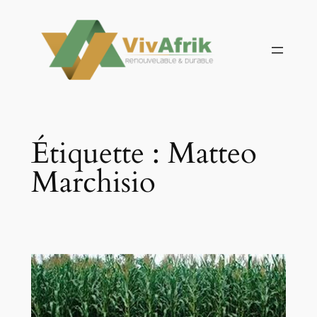
Aller
au
contenu
Étiquette :
Matteo
Marchisio