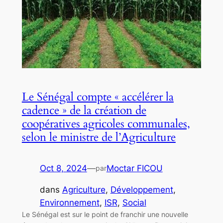
Le Sénégal compte « accélérer la
cadence » de la création de
coopératives agricoles communales,
selon le ministre de l’Agriculture
Oct 8, 2024
—
Moctar FICOU
par
dans
Agriculture
, 
Développement
, 
Environnement
, 
ISR
, 
Social
Le Sénégal est sur le point de franchir une nouvelle