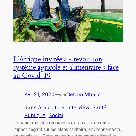
L’Afrique invitée à « revoir son
système agricole et alimentaire » face
au Covid-19
Avr 21, 2020
—
Debbo Mballo
par
dans
Agriculture
, 
Interview
, 
Santé
Publique
, 
Social
La pandémie du coronavirus n’a pas seulement un
impact négatif sur les plans sanitaire, environnemental,
économique… Cette maladie a également affecté le