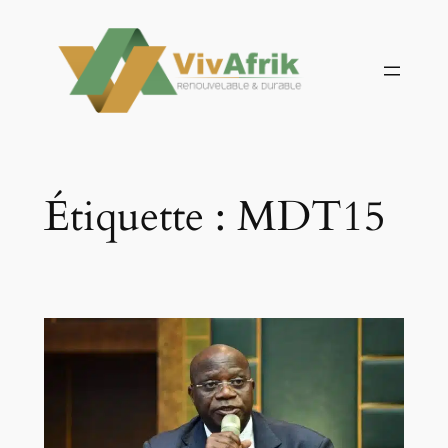
Aller
au
contenu
Étiquette :
MDT15