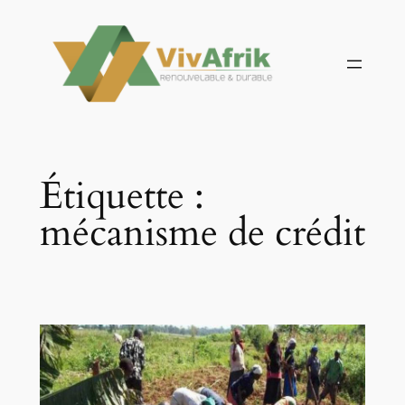
Aller
au
contenu
Étiquette :
mécanisme de crédit