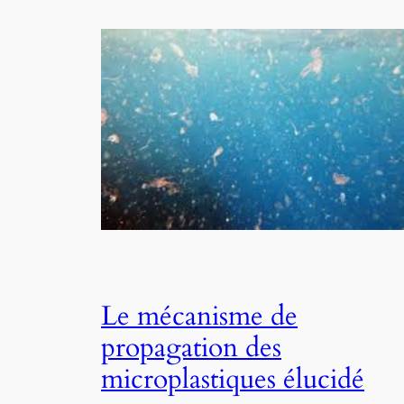
Le mécanisme de
propagation des
microplastiques élucidé