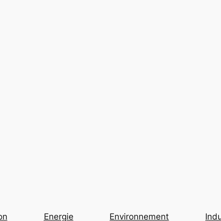
on
Energie
Environnement
Indu