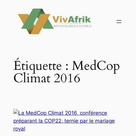
Aller
au
contenu
Étiquette :
MedCop
Climat 2016