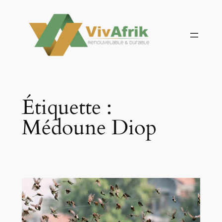
Aller
au
contenu
Étiquette :
Médoune Diop