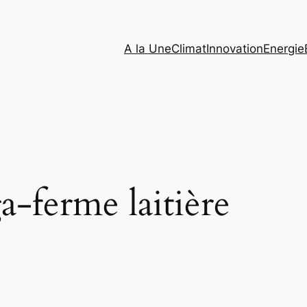
A la Une
Climat
Innovation
Energie
-ferme laitière