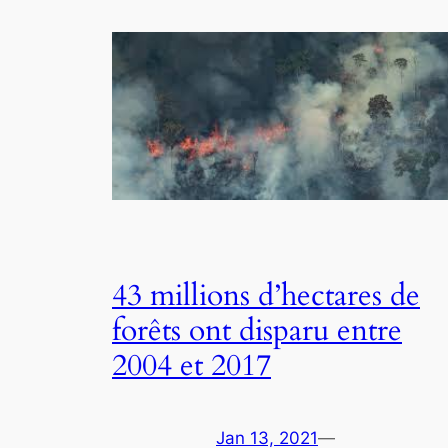
43 millions d’hectares de
forêts ont disparu entre
2004 et 2017
Jan 13, 2021
—