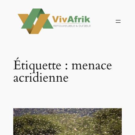
Aller
au
contenu
Étiquette :
menace
acridienne