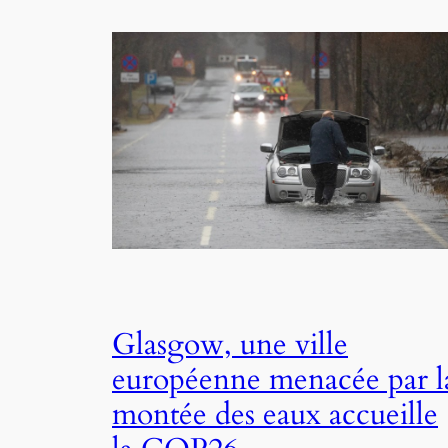
Glasgow, une ville
européenne menacée par l
montée des eaux accueille