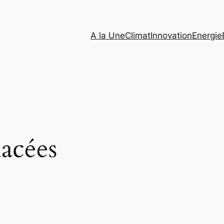
A la Une
Climat
Innovation
Energie
acées