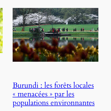
Burundi : les forêts locales
« menacées » par les
populations environnantes