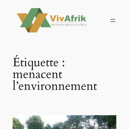
Aller
au
contenu
Étiquette :
menacent
l’environnement