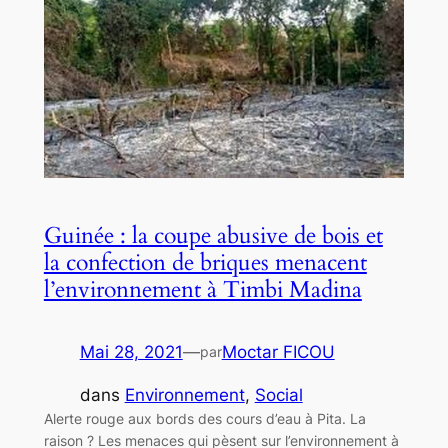
Guinée : la coupe abusive de bois et
la confection de briques menacent
l’environnement à Timbi Madina
Mai 28, 2021
—
Moctar FICOU
par
dans
Environnement
, 
Social
Alerte rouge aux bords des cours d’eau à Pita. La
raison ? Les menaces qui pèsent sur l’environnement à