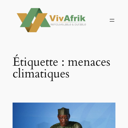
Aller
au
contenu
Étiquette :
menaces
climatiques