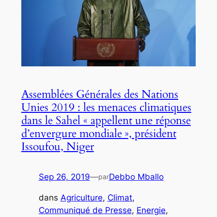
Assemblées Générales des Nations
Unies 2019 : les menaces climatiques
dans le Sahel « appellent une réponse
d’envergure mondiale », président
Issoufou, Niger
Sep 26, 2019
—
Debbo Mballo
par
dans
Agriculture
, 
Climat
, 
Communiqué de Presse
, 
Energie
, 