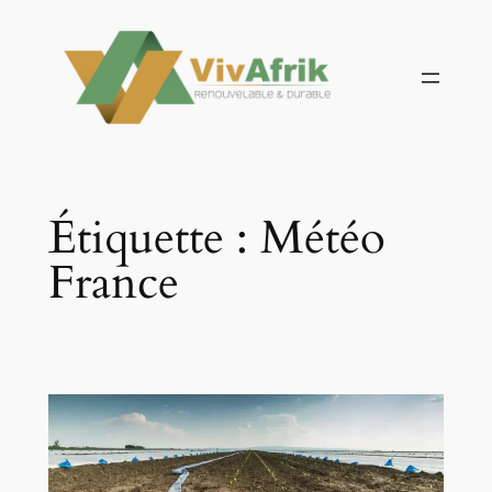
Aller
au
contenu
Étiquette :
Météo
France