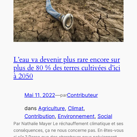
L’eau va devenir plus rare encore sur
plus de 80 % des terres cultivées d’ici
à 2050
Mai 11, 2022
—
Contributeur
par
dans
Agriculture
, 
Climat
, 
Contribution
, 
Environnement
, 
Social
Par Nathalie Mayer Le réchauffement climatique et ses
conséquences, ça ne nous concerne pas. En êtes-vous
si sûr ? Parce que des chercheurs nous préviennent