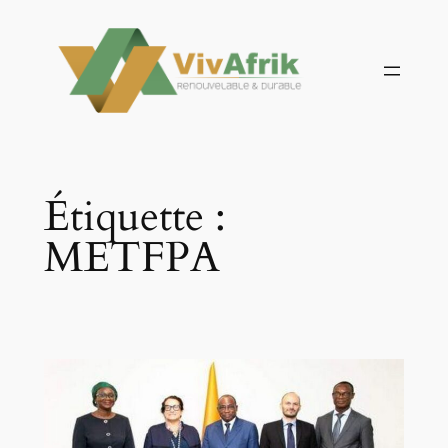
Aller
au
contenu
Étiquette :
METFPA