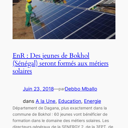
EnR : Des jeunes de Bokhol
(Sénégal) seront formés aux métiers
solaires
Juin 23, 2018
—
Debbo Mballo
par
dans
A la Une
, 
Education
, 
Energie
Département de Dagana, plus exactement dans la
commune de Bokhol : 60 jeunes vont bénéficier de
formation dans le domaine des métiers solaires. Les
directeurs généraux de la SENERGY 2, de la 3FPT, de