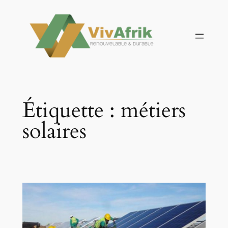
Aller
au
contenu
Étiquette :
métiers
solaires