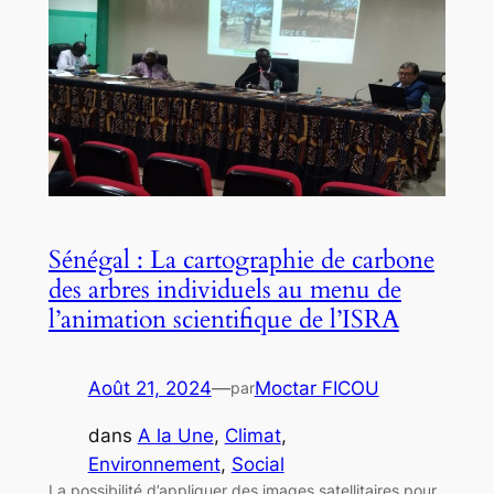
Sénégal : La cartographie de carbone
des arbres individuels au menu de
l’animation scientifique de l’ISRA
Août 21, 2024
—
Moctar FICOU
par
dans
A la Une
, 
Climat
, 
Environnement
, 
Social
La possibilité d’appliquer des images satellitaires pour