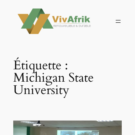
Aller
au
contenu
Étiquette :
Michigan State
University