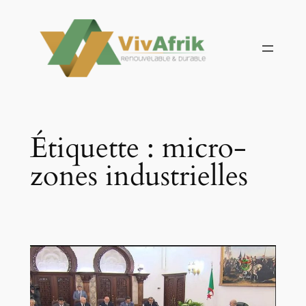
Aller
au
contenu
Étiquette :
micro-
zones industrielles