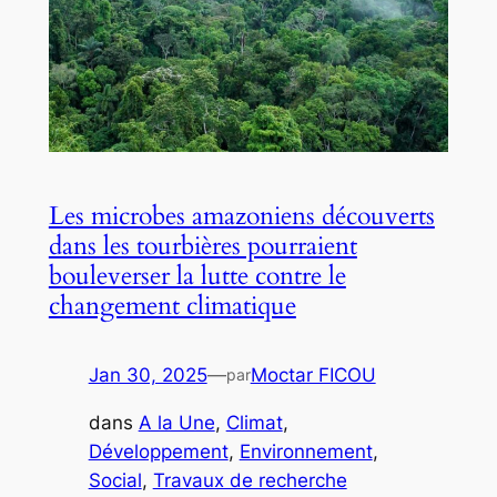
Les microbes amazoniens découverts
dans les tourbières pourraient
bouleverser la lutte contre le
changement climatique
Jan 30, 2025
—
Moctar FICOU
par
dans
A la Une
, 
Climat
, 
Développement
, 
Environnement
, 
Social
, 
Travaux de recherche