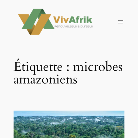
Aller
au
contenu
Étiquette :
microbes
amazoniens