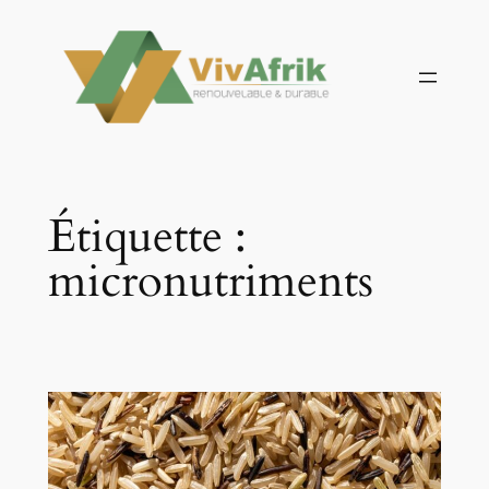
Aller
au
contenu
Étiquette :
micronutriments