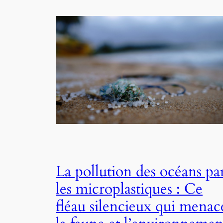
La pollution des océans pa
les microplastiques : Ce
fléau silencieux qui menac