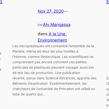
t
Nov 27, 2020
—
Aly Mangassa
par
dans
A la Une
, 
Environnement
Les microplastiques ont contaminé l’ensemble de la
Planète, même les lieux les plus hostiles à
e
l’Homme, comme l’Antarctique. Les scientifiques ne
a
comprennent pas encore comment ces petites
s
particules de plastiques peuvent voyager aussi loin
x
de leur lieu de production. Une publication
récente, parue dans Science Advances, apporte des
D
éléments d’explication. Expérimentalement, les
l
chercheurs de l’université de Princeton ont utilisé un
q
tube de quartz qui…
d
d
p