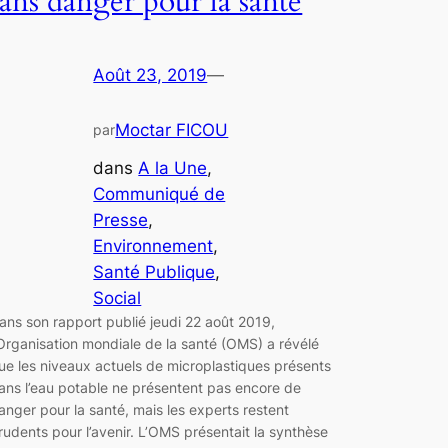
sans danger pour la santé
Août 23, 2019
—
Moctar FICOU
par
dans
A la Une
, 
Communiqué de
Presse
, 
Environnement
, 
Santé Publique
, 
Social
ans son rapport publié jeudi 22 août 2019,
’Organisation mondiale de la santé (OMS) a révélé
ue les niveaux actuels de microplastiques présents
ans l’eau potable ne présentent pas encore de
anger pour la santé, mais les experts restent
rudents pour l’avenir. L’OMS présentait la synthèse