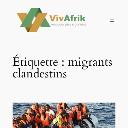
Aller
au
contenu
Étiquette :
migrants
clandestins