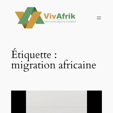
Aller
au
contenu
Étiquette :
migration africaine