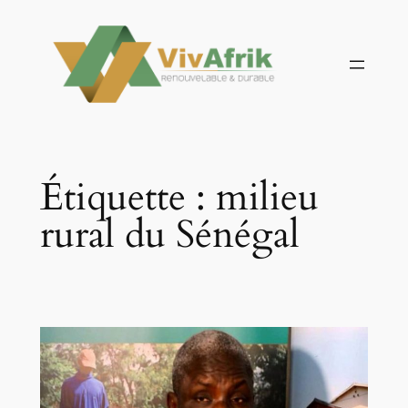
Aller
au
contenu
Étiquette :
milieu
rural du Sénégal