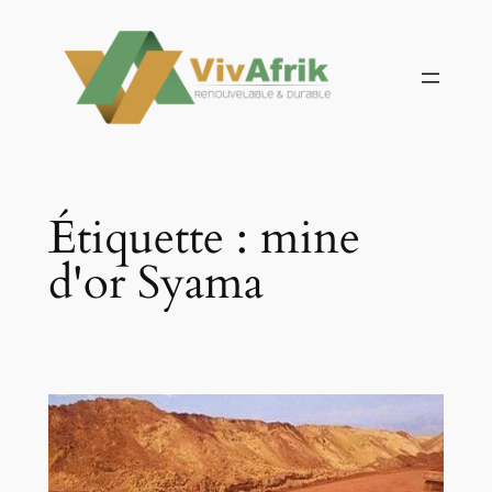
Aller
au
contenu
Étiquette :
mine
d'or Syama