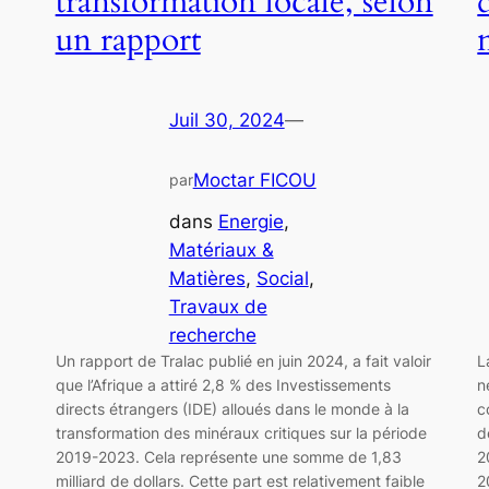
transformation locale, selon
un rapport
Juil 30, 2024
—
Moctar FICOU
par
dans
Energie
, 
Matériaux &
Matières
, 
Social
, 
Travaux de
recherche
Un rapport de Tralac publié en juin 2024, a fait valoir
L
que l’Afrique a attiré 2,8 % des Investissements
n
directs étrangers (IDE) alloués dans le monde à la
c
transformation des minéraux critiques sur la période
d
2019-2023. Cela représente une somme de 1,83
2
milliard de dollars. Cette part est relativement faible
2