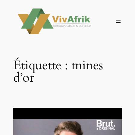
Aller
au
contenu
Étiquette :
mines
d’or