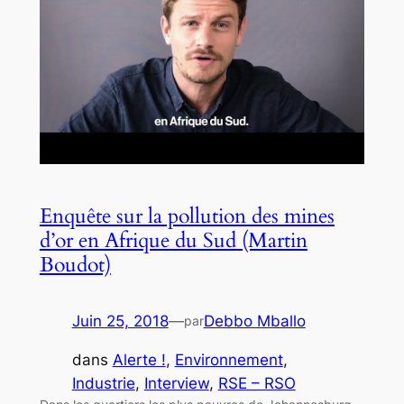
Enquête sur la pollution des mines
d’or en Afrique du Sud (Martin
Boudot)
Juin 25, 2018
—
Debbo Mballo
par
dans
Alerte !
, 
Environnement
, 
Industrie
, 
Interview
, 
RSE – RSO