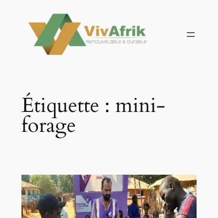
Aller
au
contenu
Étiquette :
mini-
forage