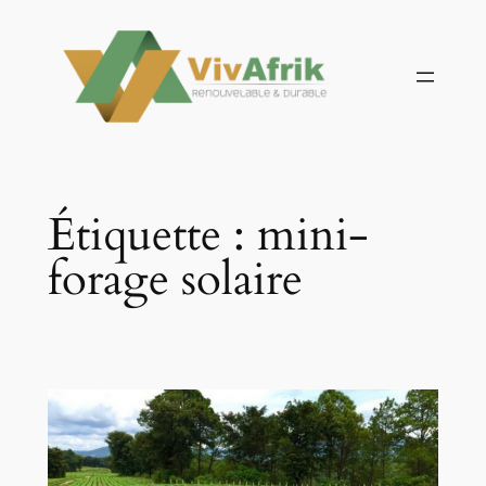
Aller
au
contenu
Étiquette :
mini-
forage solaire