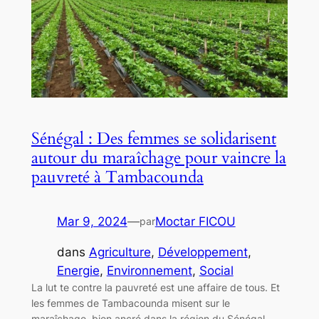
Sénégal : Des femmes se solidarisent
autour du maraîchage pour vaincre la
pauvreté à Tambacounda
Mar 9, 2024
—
Moctar FICOU
par
dans
Agriculture
, 
Développement
, 
Energie
, 
Environnement
, 
Social
La lut te contre la pauvreté est une affaire de tous. Et
les femmes de Tambacounda misent sur le
maraîchage, bien ancré dans la région du Sénégal,