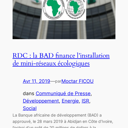
RDC : la BAD finance l’installation
de mini-réseaux écologiques
Avr 11, 2019
—
Moctar FICOU
par
dans
Communiqué de Presse
, 
Développement
, 
Energie
, 
ISR
, 
Social
La Banque africaine de développement (BAD) a
approuvé, le 28 mars 2019 à Abidjan en Côte d’Ivoire,
l’octroi d’un prêt de 20 millions de dollars à la