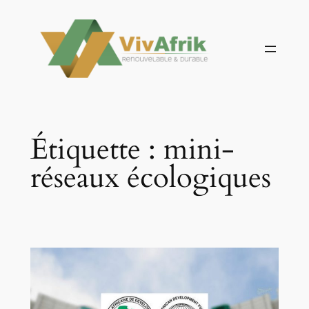
Aller
au
contenu
Étiquette :
mini-
réseaux écologiques