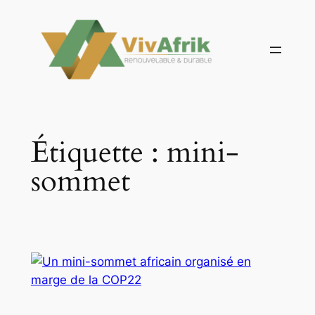
Aller
au
contenu
Étiquette :
mini-
sommet