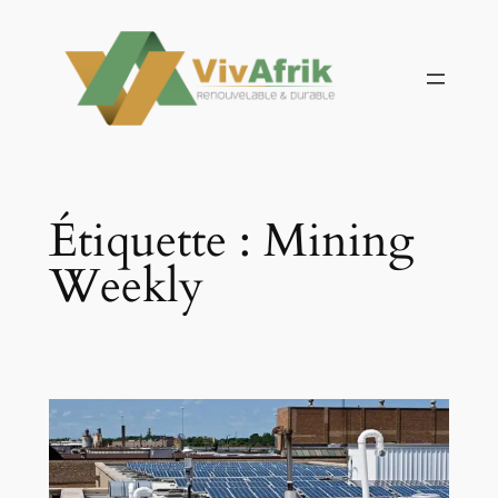
Aller
au
contenu
Étiquette :
Mining
Weekly