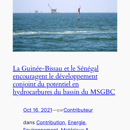
La Guinée-Bissau et le Sénégal
encouragent le développement
conjoint du potentiel en
hydrocarbures du bassin du MSGBC
Oct 16, 2021
—
Contributeur
par
dans
Contribution
, 
Energie
, 
Environnement
, 
Matériaux &