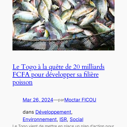
Le Togo à la quête de 20 milliards
FCFA pour développer sa filière
poisson
Mar 26, 2024
—
Moctar FICOU
par
dans
Développement
, 
Environnement
, 
ISR
, 
Social
Le Togo vient de mettre en place un plan d’action pour