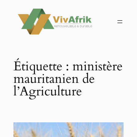
Aller
au
contenu
Étiquette :
ministère
mauritanien de
l’Agriculture