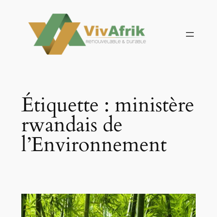
Aller
au
contenu
Étiquette :
ministère
rwandais de
l’Environnement