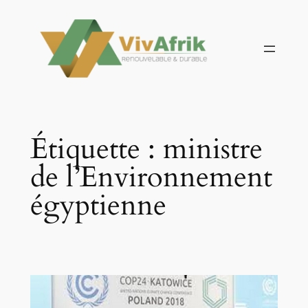
Aller
au
contenu
Étiquette :
ministre
de l’Environnement
égyptienne