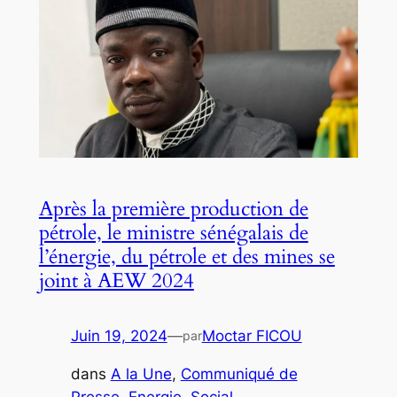
Après la première production de
pétrole, le ministre sénégalais de
l’énergie, du pétrole et des mines se
joint à AEW 2024
Juin 19, 2024
—
Moctar FICOU
par
dans
A la Une
, 
Communiqué de
Presse
, 
Energie
, 
Social