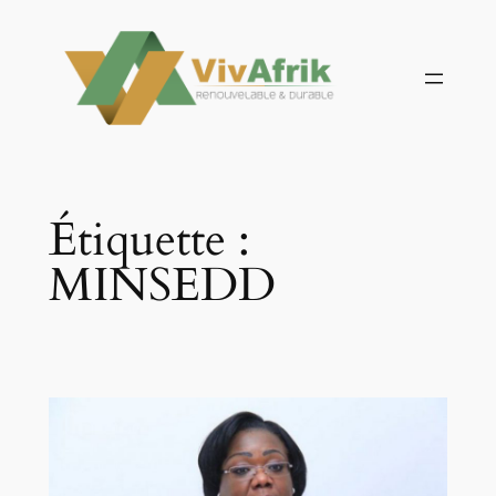
Aller
au
contenu
Étiquette :
MINSEDD