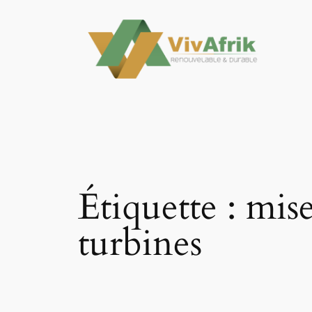
Aller
au
contenu
Étiquette :
mise
turbines