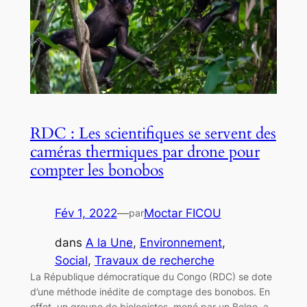
RDC : Les scientifiques se servent des
caméras thermiques par drone pour
compter les bonobos
Fév 1, 2022
—
Moctar FICOU
par
dans
A la Une
, 
Environnement
, 
Social
, 
Travaux de recherche
La République démocratique du Congo (RDC) se dote
d’une méthode inédite de comptage des bonobos. En
effet, un groupe de biologistes, mené par un Belge, a