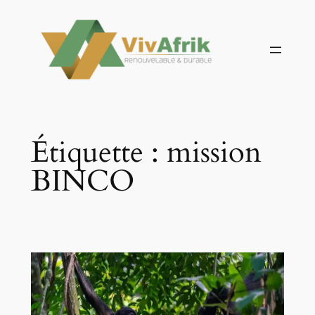
Aller
au
contenu
Étiquette :
mission
BINCO