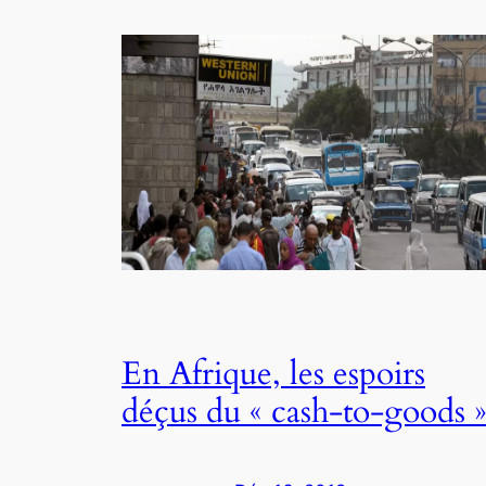
En Afrique, les espoirs
déçus du « cash-to-goods 