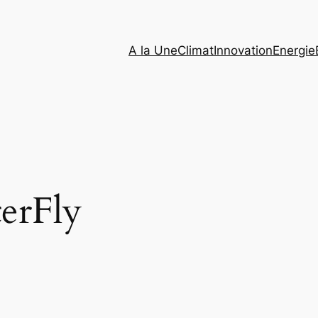
A la Une
Climat
Innovation
Energie
erFly