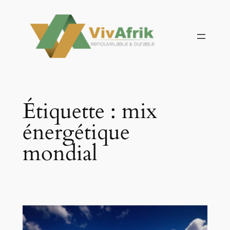
Aller
au
contenu
Étiquette :
mix
énergétique
mondial