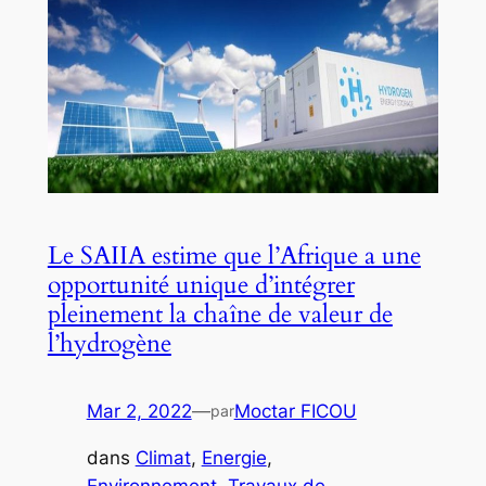
Le SAIIA estime que l’Afrique a une
opportunité unique d’intégrer
pleinement la chaîne de valeur de
l’hydrogène
Mar 2, 2022
—
Moctar FICOU
par
dans
Climat
, 
Energie
, 
Environnement
, 
Travaux de