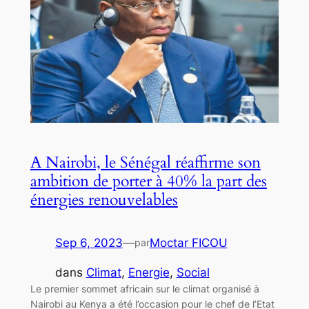
A Nairobi, le Sénégal réaffirme son
ambition de porter à 40% la part des
énergies renouvelables
Sep 6, 2023
—
Moctar FICOU
par
dans
Climat
, 
Energie
, 
Social
Le premier sommet africain sur le climat organisé à
Nairobi au Kenya a été l’occasion pour le chef de l’Etat