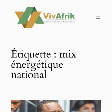
Aller
au
contenu
Étiquette :
mix
énergétique
national