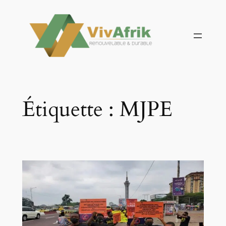
Aller
au
contenu
Étiquette :
MJPE