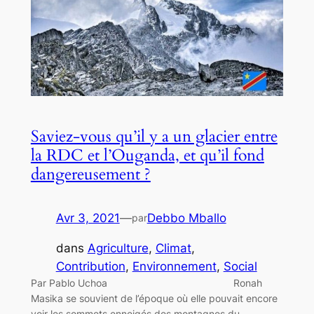
Saviez-vous qu’il y a un glacier entre
la RDC et l’Ouganda, et qu’il fond
dangereusement ?
Avr 3, 2021
—
Debbo Mballo
par
dans
Agriculture
, 
Climat
, 
Contribution
, 
Environnement
, 
Social
Par Pablo Uchoa Ronah
Masika se souvient de l’époque où elle pouvait encore
voir les sommets enneigés des montagnes du