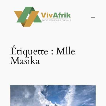
Aller
au
contenu
Étiquette :
Mlle
Masika