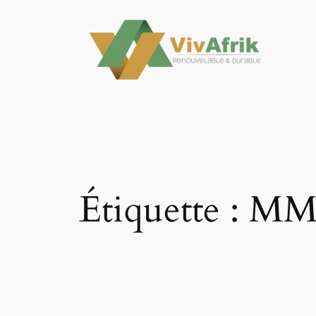
Aller
au
contenu
Étiquette :
MM