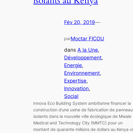
isolants au Kenya
Fév 20, 2019
—
Moctar FICOU
par
dans
A la Une
, 
Développement
, 
Energie
, 
Environnement
, 
Expertise
, 
Innovation
, 
Social
Innova Eco Building System ambitionne financer la
construction d’une usine de fabrication de pannea
isolants dans la nouvelle ville écologique de Mwale
Medical and Technology City (MMTC) pour un
montant de quarante millions de dollars au Kenya v